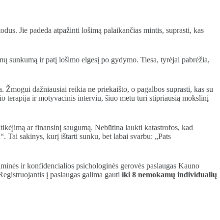
us. Jie padeda atpažinti lošimą palaikančias mintis, suprasti, kas
omų sunkumą ir patį lošimo elgesį po gydymo. Tiesa, tyrėjai pabrėžia,
a. Žmogui dažniausiai reikia ne priekaišto, o pagalbos suprasti, kas su
terapija ir motyvacinis interviu, šiuo metu turi stipriausią mokslinį
itikėjimą ar finansinį saugumą. Nebūtina laukti katastrofos, kad
Tai sakinys, kurį ištarti sunku, bet labai svarbu: „Pats
minės ir konfidencialios psichologinės gerovės paslaugas Kauno
Registruojantis į paslaugas galima gauti
iki 8 nemokamų individualių