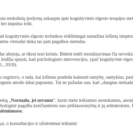
a mokslinių įrodymų sukaupta apie kognityvinės elgesio terapijos metod
bei impulsu lošti.
ti, kad kognityvinės elgesio technikos reikšmingai sumažina lošimų simpt
ėms vienodai tinka tas pats pagalbos metodas.
r abejoja, ar tikrai nori keistis. Būtent todėl moralizavimas čia neveiki
džia spręsti, kad psichologinės intervencijos, ypač kognityvinė elgesio 
l., 2018).
jau sugriuvo, o tada, kai lošimas pradeda kainuoti ramybę, santykius, pas
nis atrodo labai paprastas. Tai ne pažadas sau, kad „daugiau niekada“. 
ektą „
Normalu, jei neramu
”, kurio metu teikiamos nemokamos, anoni
chologinė pagalba kenčiantiems nuo priklausomybių ir jų artimiesiems. 
žsiėmimuose
.
ai, o konsultacijos ir užsiėmimai teikiami: