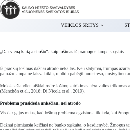
Skip
to
content
VEIKLOS SRITYS
ST
„Dar vieną kartą atsilošiu“: kaip lošimas iš pramogos tampa spąstais
Iš pradžių lošimas dažnai atrodo nekaltas. Keli statymai, trumpas azar
pamažu tampa ne laisvalaikiu, o būdu pabėgti nuo streso, nusivylimo ar 
Mokslas šiandien aiškiai rodo: lošimų sutrikimas nėra valios trūkumas a
(Menchón et al., 2018; Di Nicola et al., 2019).
Problema prasideda anksčiau, nei atrodo
Vis dar gajus mitas, kad lošimų problema egzistuoja tik tada, kai žmogu
Dažnai pirmiausia keičiasi ne banko sąskaita, o kasdienybė. Žmogus tampa 