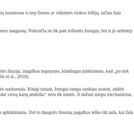
 nustatoma ir tarp žemos ar vidutinės rizikos lošėjų, tačiau žala
eimos saugumą. Nukenčia ne tik pats lošiantis žmogus, bet ir jo artimieji
ės iliuzija, magiškas mąstymas, klaidingas įsitikinimas, kad „po tiek
n et al., 2018).
ės sunkumais. Kitaip tariant, žmogui tampa sunkiau sustoti, atidėti
dar vieną kartą atsilošiu“ nėra tik mintis. Ji dažnai tampa mechanizmu,
 aplinkiniams. Dėl to daugelis žmonių pagalbos ieško tik tada, kai žala