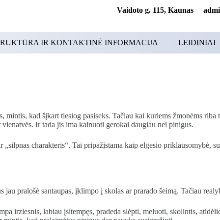
Vaidoto g. 115, Kaunas adminis
RUKTŪRA IR KONTAKTINĖ INFORMACIJA
LEIDINIAI
tas, mintis, kad šįkart tiesiog pasiseks. Tačiau kai kuriems žmonėms ri
vienatvės. Ir tada jis ima kainuoti gerokai daugiau nei pinigus.
r „silpnas charakteris“. Tai pripažįstama kaip elgesio priklausomybė, s
s jau pralošė santaupas, įklimpo į skolas ar prarado šeimą. Tačiau realy
irzlesnis, labiau įsitempęs, pradeda slėpti, meluoti, skolintis, atidėliot