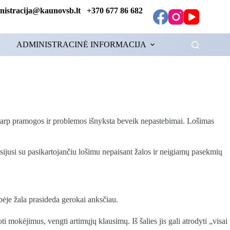
tracija@kaunovsb.lt +370 677 86 682
ADMINISTRACINĖ INFORMACIJA
ba tarp pramogos ir problemos išnyksta beveik nepastebimai. Lošimas
usijusi su pasikartojančiu lošimu nepaisant žalos ir neigiamų pasekmių
bėje žala prasideda gerokai anksčiau.
i mokėjimus, vengti artimųjų klausimų. Iš šalies jis gali atrodyti „visai