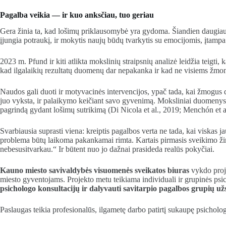
Pagalba veikia — ir kuo anksčiau, tuo geriau
Gera žinia ta, kad lošimų priklausomybė yra gydoma. Šiandien daugiausi
įjungia potraukį, ir mokytis naujų būdų tvarkytis su emocijomis, įtampa 
2023 m. Pfund ir kiti atlikta mokslinių straipsnių analizė leidžia teig
kad ilgalaikių rezultatų duomenų dar nepakanka ir kad ne visiems žmon
Naudos gali duoti ir motyvacinės intervencijos, ypač tada, kai žmogus da
juo vyksta, ir palaikymo keičiant savo gyvenimą. Moksliniai duomenys lei
pagrindą gydant lošimų sutrikimą (Di Nicola et al., 2019; Menchón et a
Svarbiausia suprasti viena: kreiptis pagalbos verta ne tada, kai viskas 
problema būtų laikoma pakankamai rimta. Kartais pirmasis sveikimo žings
nebesusitvarkau.“ Ir būtent nuo jo dažnai prasideda realūs pokyčiai.
Kauno miesto savivaldybės visuomenės sveikatos biuras
vykdo proj
miesto gyventojams. Projekto metu teikiama individuali ir grupinės psi
psichologo konsultacijų ir dalyvauti savitarpio pagalbos grupių u
Paslaugas teikia profesionalūs, ilgametę darbo patirtį sukaupę psicholog