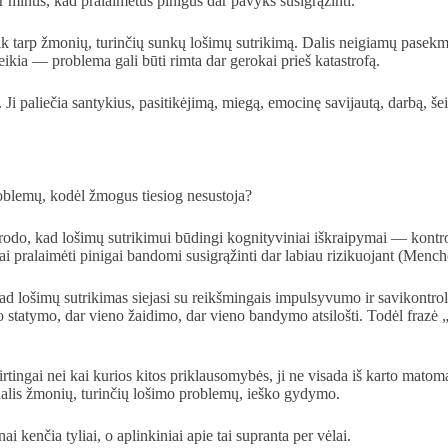
ir mintis, kad pralaimėtus pinigus dar pavyks susigrąžinti.
ik tarp žmonių, turinčių sunkų lošimų sutrikimą. Dalis neigiamų pasekmių
eikia — problema gali būti rimta dar gerokai prieš katastrofą.
. Ji paliečia santykius, pasitikėjimą, miegą, emocinę savijautą, darbą, š
roblemų, kodėl žmogus tiesiog nesustoja?
rodo, kad lošimų sutrikimui būdingi kognityviniai iškraipymai — kontrol
ai pralaimėti pinigai bandomi susigrąžinti dar labiau rizikuojant (Menchó
kad lošimų sutrikimas siejasi su reikšmingais impulsyvumo ir savikontrol
 statymo, dar vieno žaidimo, dar vieno bandymo atsilošti. Todėl frazė „
ingai nei kai kurios kitos priklausomybės, ji ne visada iš karto matoma
ė dalis žmonių, turinčių lošimo problemų, ieško gydymo.
kenčia tyliai, o aplinkiniai apie tai supranta per vėlai.