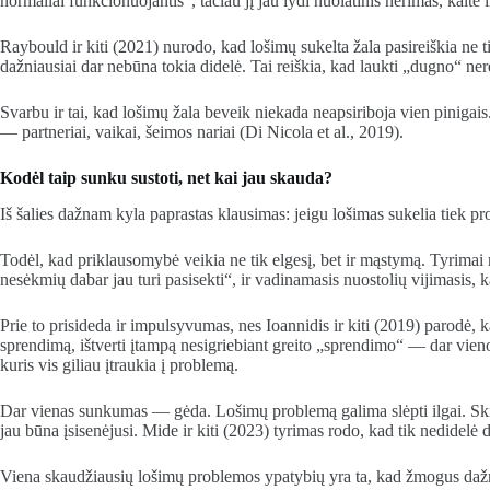
normaliai funkcionuojantis“, tačiau jį jau lydi nuolatinis nerimas, kaltė 
Raybould ir kiti (2021) nurodo, kad lošimų sukelta žala pasireiškia ne t
dažniausiai dar nebūna tokia didelė. Tai reiškia, kad laukti „dugno“ ner
Svarbu ir tai, kad lošimų žala beveik niekada neapsiriboja vien pinigais
— partneriai, vaikai, šeimos nariai (Di Nicola et al., 2019).
Kodėl taip sunku sustoti, net kai jau skauda?
Iš šalies dažnam kyla paprastas klausimas: jeigu lošimas sukelia tiek p
Todėl, kad priklausomybė veikia ne tik elgesį, bet ir mąstymą. Tyrimai 
nesėkmių dabar jau turi pasisekti“, ir vadinamasis nuostolių vijimasis, k
Prie to prisideda ir impulsyvumas, nes Ioannidis ir kiti (2019) parodė, 
sprendimą, ištverti įtampą nesigriebiant greito „sprendimo“ — dar vieno
kuris vis giliau įtraukia į problemą.
Dar vienas sunkumas — gėda. Lošimų problemą galima slėpti ilgai. Skirt
jau būna įsisenėjusi. Mide ir kiti (2023) tyrimas rodo, kad tik nedidel
Viena skaudžiausių lošimų problemos ypatybių yra ta, kad žmogus dažnai 