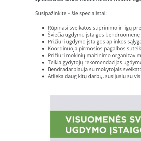
Susipažinkite – šie specialistai:
Rūpinasi sveikatos stiprinimo ir ligų 
Šviečia ugdymo įstaigos bendruomenę ap
Prižiūri ugdymo įstaigos aplinkos sąlyg
Koordinuoja pirmosios pagalbos suteik
Prižiūri mokinių maitinimo organizavim
Teikia gydytojų rekomendacijas ugdymo 
Bendradarbiauja su mokytojais sveikato
Atlieka daug kitų darbų, susijusių su v