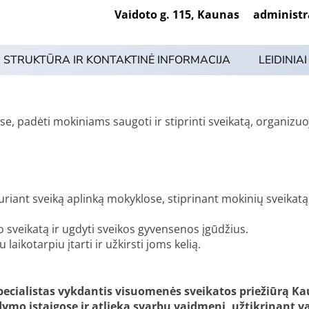
Vaidoto g. 115, Kaunas administrac
STRUKTŪRA IR KONTAKTINĖ INFORMACIJA
LEIDINIAI
e, padėti mokiniams saugoti ir stiprinti sveikatą, organizuo
uriant sveiką aplinką mokyklose, stiprinant mokinių sveikatą, 
o sveikatą ir ugdyti sveikos gyvensenos įgūdžius.
ikotarpiu įtarti ir užkirsti joms kelią.
specialistas vykdantis visuomenės sveikatos priežiūrą K
ymo įstaigose ir atlieka svarbų vaidmenį, užtikrinant va