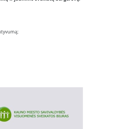
aktyvumą;