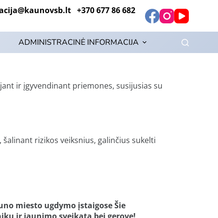
ija@kaunovsb.lt +370 677 86 682
ADMINISTRACINĖ INFORMACIJA
jant ir įgyvendinant priemones, susijusias su
šalinant rizikos veiksnius, galinčius sukelti
auno miesto ugdymo įstaigose Šie
ikų ir jaunimo sveikatą bei gerovę!