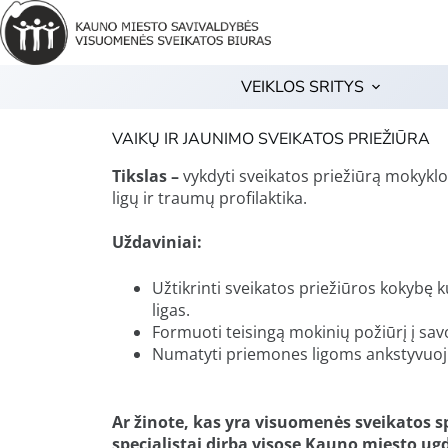
VEIKLOS SRITYS
VAIKŲ IR JAUNIMO SVEIKATOS PRIEŽIŪRA
Tikslas –
vykdyti sveikatos priežiūrą mokyklos
ligų ir traumų profilaktika.
Uždaviniai:
Užtikrinti sveikatos priežiūros kokybę k
ligas.
Formuoti teisingą mokinių požiūrį į sav
Numatyti priemones ligoms ankstyvuoju la
Ar žinote, kas yra visuomenės sveikatos 
specialistai dirba visose Kauno miesto ugd