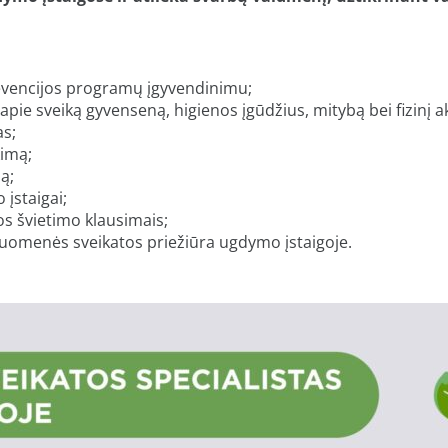
prevencijos programų įgyvendinimu;
ie sveiką gyvenseną, higienos įgūdžius, mitybą bei fizinį 
as;
imą;
ą;
įstaigai;
s švietimo klausimais;
isuomenės sveikatos priežiūra ugdymo įstaigoje.