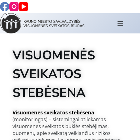
VISUOMENĖS
SVEIKATOS
STEBĖSENA
Visuomenės sveikatos stebėsena
(monitoringas) – sistemingai atliekamas
visuomenės sveikatos būklės stebėjimas,
duomenų apie sveikatą veikiančius rizikos