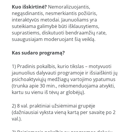
Kuo išskirtinė?
Nemoralizuojantis,
negąsdinantis, nesmerkiantis požiūris,
interaktyvūs metodai. Jaunuoliams yra
suteikiama galimybė būti išklausytiems,
suprastiems, diskutuoti bendraamžių rate,
suaugusiajam moderuojant šią veiklą.
Kas sudaro programą?
1) Pradinis pokalbis, kurio tikslas – motyvuoti
jaunuolius dalyvauti programoje ir išsiaiškinti jų
psichoaktyviųjų medžiagų vartojimo ypatumus
(trunka apie 30 min., rekomenduojama atvykti,
kartu su vienu iš tėvų ar globėjų).
2) 8 val. praktiniai užsiėmimai grupėje
(dažniausiai vyksta vieną kartą per savaitę po 2
val.).