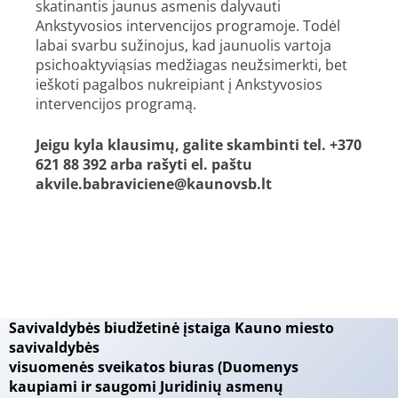
skatinantis jaunus asmenis dalyvauti
Ankstyvosios intervencijos programoje. Todėl
labai svarbu sužinojus, kad jaunuolis vartoja
psichoaktyviąsias medžiagas neužsimerkti, bet
ieškoti pagalbos nukreipiant į Ankstyvosios
intervencijos programą.
Jeigu kyla klausimų, galite skambinti tel. +370
621 88 392
arba
rašyti el. paštu
akvile.babraviciene@kaunovsb.lt
Savivaldybės biudžetinė įstaiga Kauno miesto
savivaldybės
visuomenės sveikatos biuras (Duomenys
kaupiami ir saugomi Juridinių asmenų