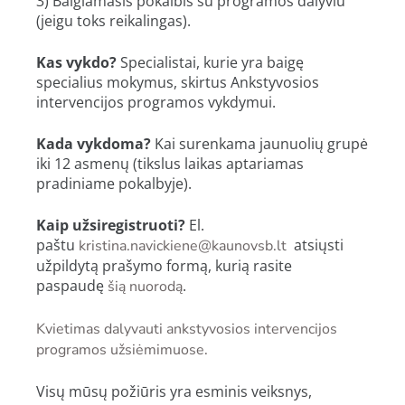
3) Baigiamasis pokalbis su programos dalyviu
(jeigu toks reikalingas).
Kas vykdo?
Specialistai, kurie yra baigę
specialius mokymus, skirtus Ankstyvosios
intervencijos programos vykdymui.
Kada vykdoma?
Kai surenkama jaunuolių grupė
iki 12 asmenų (tikslus laikas aptariamas
pradiniame pokalbyje).
Kaip užsiregistruoti?
El.
paštu
atsiųsti
kristina.navickiene@kaunovsb.lt
užpildytą prašymo formą, kurią rasite
paspaudę
.
šią nuorodą
Kvietimas dalyvauti ankstyvosios intervencijos
programos užsiėmimuose.
Visų mūsų požiūris yra esminis veiksnys,