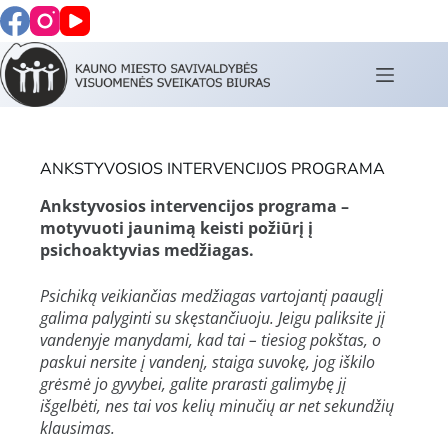
ANKSTYVOSIOS INTERVENCIJOS PROGRAMA
Ankstyvosios intervencijos programa –
motyvuoti jaunimą keisti požiūrį į
psichoaktyvias medžiagas.
Psichiką veikiančias medžiagas vartojantį paauglį
galima palyginti su skęstančiuoju. Jeigu paliksite jį
vandenyje manydami, kad tai – tiesiog pokštas, o
paskui nersite į vandenį, staiga suvokę, jog iškilo
grėsmė jo gyvybei, galite prarasti galimybę jį
išgelbėti, nes tai vos kelių minučių ar net sekundžių
klausimas.