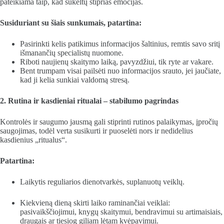
pateikiama taip, kad sukeltų stiprias emocijas.
Susiduriant su šiais sunkumais, patartina:
Pasirinkti kelis patikimus informacijos šaltinius, remtis savo sritį
išmanančių specialistų nuomone.
Riboti naujienų skaitymo laiką, pavyzdžiui, tik ryte ar vakare.
Bent trumpam visai pailsėti nuo informacijos srauto, jei jaučiate,
kad ji kelia sunkiai valdomą stresą.
2. Rutina ir kasdieniai ritualai – stabilumo pagrindas
Kontrolės ir saugumo jausmą gali stiprinti rutinos palaikymas, įpročių
saugojimas, todėl verta susikurti ir puoselėti nors ir nedidelius
kasdienius „ritualus“.
Patartina:
Laikytis reguliarios dienotvarkės, suplanuotų veiklų.
Kiekvieną dieną skirti laiko raminančiai veiklai:
pasivaikščiojimui, knygų skaitymui, bendravimui su artimaisiais,
draugais ar tiesiog giliam lėtam kvėpavimui.