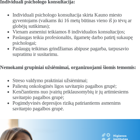
Individuali psichologo konsultacija:
Individuali psichologo konsultacija skirta Kauno miesto
gyventojams (vaikams iki 16 metų būtinas vieno iš jo tėvų ar
globėjų sutikimas);
Vienam asmeniui teikiamos 8 individualios konsultacijos;
Paslaugas teikia profesionalūs, ilgametę darbo patirtį sukaupę
psichologai;
Paslaugų teikimas grindžiamas abipuse pagarba, tarpusavio
supratimu ir susitarimu.
Nemokami grupiniai užsiėmimai, organizuojami šiomis temomis:
Streso valdymo praktiniai užsiėmimai;
Paliestų onkologinės ligos savitarpio pagalbos grupė;
Kenčiantiems nuo įvairių priklausomybių ir jų artimiesiems
savitarpio pagalbos grupė;
Pogimdyvinės depresijos riziką patiriantiems asmenims
savitarpio pagalbos grupė.