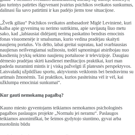
jau turintys patirties išgyvenant įvairius psichikos sveikatos sunkumus,
dalinasi šia savo patirtimi ir kas padėjo jiems tose situacijose.
„Žvelk giliau“ Psichikos sveikatos ambasadorė Miglė Levinienė, kuri
kalba apie gyvenimą su nerimo sutrikimu, apie savijautą šiuo metu
sako, kad „labiausiai didėjantį nerimą paskatino bendras emocinis
fonas visuomenėje ir smalsumas, kurio vedina pradėjau skaityti
naujienų portalus. Vis dėlto, labai greitai supratau, kad svarbiausias
naujienas neišvengiamai sužinosiu, todėl sąmoningai atsiribojau nuo
kasdienių įvykių sekimo naujienų portaluose ir televizijoje. Daugiau
dėmesio pradėjau skirti kasdienei meditacijos praktikai, kuri man
padeda nuraminti mintis ir į viską pažvelgti iš platesnės perspektyvos.
Laisvalaikį užpildžiau sportu, aktyviomis veiklomis bei bendravimu su
artimais žmonėmis. Tai praktikos, kurios pasiteisina vėl ir vėl, kai
užklumpa emociniai sunkumai“.
Kur gauti nemokamą pagalbą?
Kauno miesto gyventojams teikiamos nemokamos psichologinės
pagalbos paslaugos projekte „Normalu jei neramu“. Paslaugos
teikiamos anonimiškai, be šeimos gydytojo siuntimo, gyvai arba
nuotoliniu būdu