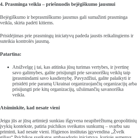
4. Prasminga veikla – priešnuodis bejėgiškumo jausmui
Bejėgiškumo ir beprasmiškumo jausmus gali sumažinti prasminga
veikla, skirta padėti kitiems.
Prisidėjimas prie prasmingų iniciatyvų padeda jaustis reikalingiems ir
suteikia kontrolės jausmą.
Patartina:
Atsižvelgę į tai, kas atitinka jūsų turimas vertybes, ir įvertinę
savo galimybes, galite prisijungti prie savanoriškų veiklų taip
įprasmindami savo kasdienybę. Pavyzdžiui, galite palaikyti ir
prisidėti prie paramą Ukrainai organizuojančių organizacijų arba
prisijungti prie kitų organizacijų, užsiimančių savanoriška
veikla.
Atsiminkite, kad nesate vieni
Jeigu jūs ar jūsų artimieji sunkiau išgyvena neapibrėžtumą geopolitinių
įvykių kontekste, patiria psichikos sveikatos sunkumų – svarbu sau
priminti, kad nesate vieni. Higienos institutas įgyvendina „Žvelk
giliau“ Psichikos sveikatos ambasadorių iniciatyvą, kurioje asmenys,