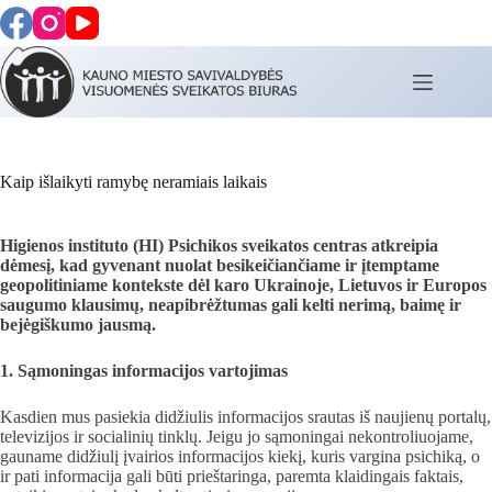
Skip
to
content
Kaip išlaikyti ramybę neramiais laikais
Higienos instituto (HI) Psichikos sveikatos centras atkreipia
dėmesį, kad gyvenant nuolat besikeičiančiame ir įtemptame
geopolitiniame kontekste dėl karo Ukrainoje, Lietuvos ir Europos
saugumo klausimų, neapibrėžtumas gali kelti nerimą, baimę ir
bejėgiškumo jausmą.
1. Sąmoningas informacijos vartojimas
Kasdien mus pasiekia didžiulis informacijos srautas iš naujienų portalų,
televizijos ir socialinių tinklų. Jeigu jo sąmoningai nekontroliuojame,
gauname didžiulį įvairios informacijos kiekį, kuris vargina psichiką, o
ir pati informacija gali būti prieštaringa, paremta klaidingais faktais,