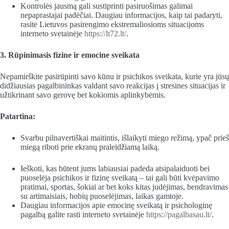
Kontrolės jausmą gali sustiprinti pasiruošimas galimai
nepaprastajai padėčiai. Daugiau informacijos, kaip tai padaryti,
rasite Lietuvos pasirengimo ekstremaliosioms situacijoms
interneto svetainėje
https://lt72.lt/
.
3. Rūpinimasis fizine ir emocine sveikata
Nepamirškite pasirūpinti savo kūnu ir psichikos sveikata, kurie yra jūsų
didžiausias pagalbininkas valdant savo reakcijas į stresines situacijas ir
užtikrinant savo gerovę bet kokiomis aplinkybėmis.
Patartina:
Svarbu pilnavertiškai maitintis, išlaikyti miego režimą, ypač prieš
miegą riboti prie ekranų praleidžiamą laiką.
Ieškoti, kas būtent jums labiausiai padeda atsipalaiduoti bei
puoselėja psichikos ir fizinę sveikatą – tai gali būti kvėpavimo
pratimai, sportas, šokiai ar bet koks kitas judėjimas, bendravimas
su artimaisiais, hobių puoselėjimas, laikas gamtoje.
Daugiau informacijos apie emocinę sveikatą ir psichologinę
pagalbą galite rasti interneto svetainėje
https://pagalbasau.lt/
.