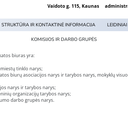
Vaidoto g. 115, Kaunas administrac
STRUKTŪRA IR KONTAKTINĖ INFORMACIJA
LEIDINIAI
KOMISIJOS IR DARBO GRUPĖS
atos biuras yra:
 miestų tinklo narys;
atos biurų asociacijos narys ir tarybos narys, mokyklų vis
os narys ir tarybos narys;
nių organizacijų tarybos narys;
rumo darbo grupės narys.