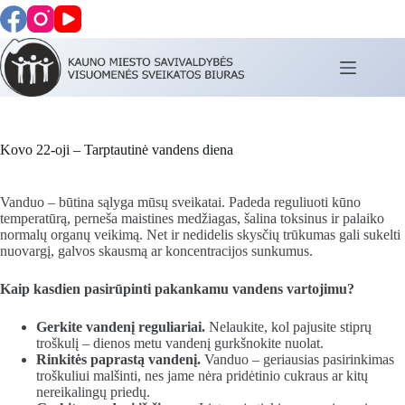
Skip
to
content
Kovo 22-oji – Tarptautinė vandens diena
Vanduo – būtina sąlyga mūsų sveikatai. Padeda reguliuoti kūno
temperatūrą, perneša maistines medžiagas, šalina toksinus ir palaiko
normalų organų veikimą. Net ir nedidelis skysčių trūkumas gali sukelti
nuovargį, galvos skausmą ar koncentracijos sunkumus.
Kaip kasdien pasirūpinti pakankamu vandens vartojimu?
Gerkite vandenį reguliariai.
Nelaukite, kol pajusite stiprų
troškulį – dienos metu vandenį gurkšnokite nuolat.
Rinkitės paprastą vandenį.
Vanduo – geriausias pasirinkimas
troškuliui malšinti, nes jame nėra pridėtinio cukraus ar kitų
nereikalingų priedų.