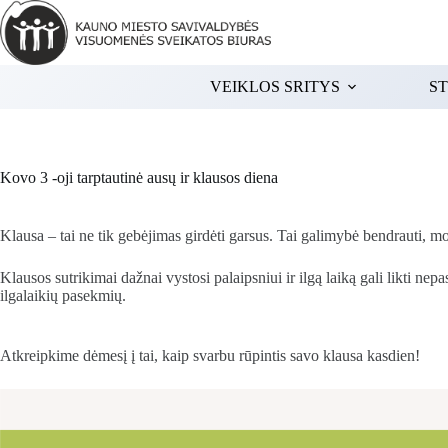
Skip
to
content
VEIKLOS SRITYS
ST
Kovo 3 -oji tarptautinė ausų ir klausos diena
Klausa – tai ne tik gebėjimas girdėti garsus. Tai galimybė bendrauti, mo
Klausos sutrikimai dažnai vystosi palaipsniui ir ilgą laiką gali likti n
ilgalaikių pasekmių.
Atkreipkime dėmesį į tai, kaip svarbu rūpintis savo klausa kasdien!