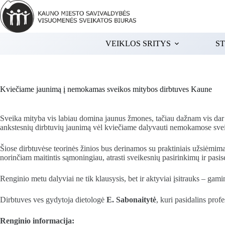
Skip
to
content
VEIKLOS SRITYS
ST
Kviečiame jaunimą į nemokamas sveikos mitybos dirbtuves Kaune
Sveika mityba vis labiau domina jaunus žmones, tačiau dažnam vis dar ky
ankstesnių dirbtuvių jaunimą vėl kviečiame dalyvauti nemokamose sve
Šiose dirbtuvėse teorinės žinios bus derinamos su praktiniais užsiėmima
norinčiam maitintis sąmoningiau, atrasti sveikesnių pasirinkimų ir pas
Renginio metu dalyviai ne tik klausysis, bet ir aktyviai įsitrauks – gami
Dirbtuves ves gydytoja dietologė
E. Sabonaitytė
, kuri pasidalins prof
Renginio informacija: