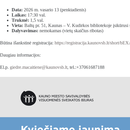
Data:
2026 m. vasario 13 (penktadienis)
Laikas:
17:30 val.
Trukmė:
1,5 val.
Vieta:
Baltų pr. 51, Kaunas – V. Kudirkos bibliotekoje įsikūrusi 
Dalyvavimas:
nemokamas (vietų skaičius ribotas)
Būtina išankstinė registracija:
https://registracija.kaunovsb.lt/short/bE
Daugiau informacijos:
El.p.
giedre.macaitiene@kaunovsb.lt
, tel.:+37061687188