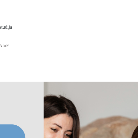
studija
XAtuF