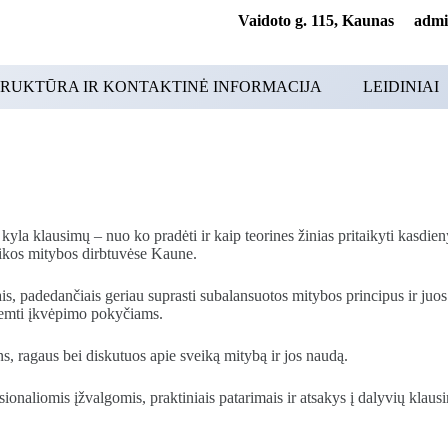
Vaidoto g. 115, Kaunas adminis
RUKTŪRA IR KONTAKTINĖ INFORMACIJA
LEIDINIAI
la klausimų – nuo ko pradėti ir kaip teorines žinias pritaikyti kasdien
ikos mitybos dirbtuvėse Kaune.
is, padedančiais geriau suprasti subalansuotos mitybos principus ir juo
isemti įkvėpimo pokyčiams.
ns, ragaus bei diskutuos apie sveiką mitybą ir jos naudą.
esionaliomis įžvalgomis, praktiniais patarimais ir atsakys į dalyvių klaus