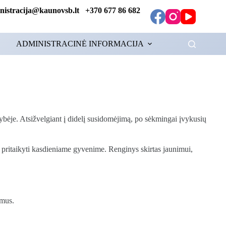
tracija@kaunovsb.lt +370 677 86 682
ADMINISTRACINĖ INFORMACIJA
ybėje. Atsižvelgiant į didelį susidomėjimą, po sėkmingai įvykusių
s pritaikyti kasdieniame gyvenime. Renginys skirtas jaunimui,
imus.