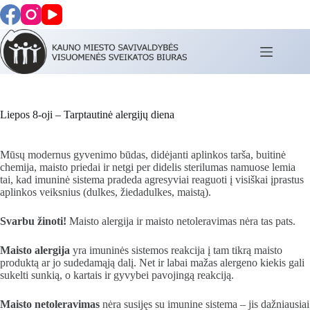
Skip
to
content
Liepos 8-oji – Tarptautinė alergijų diena
Mūsų modernus gyvenimo būdas, didėjanti aplinkos tarša, buitinė
chemija, maisto priedai ir netgi per didelis sterilumas namuose lemia
tai, kad imuninė sistema pradeda agresyviai reaguoti į visiškai įprastus
aplinkos veiksnius (dulkes, žiedadulkes, maistą).
Svarbu žinoti!
Maisto alergija ir maisto netoleravimas nėra tas pats.
Maisto alergija
yra imuninės sistemos reakcija į tam tikrą maisto
produktą ar jo sudedamąją dalį. Net ir labai mažas alergeno kiekis gali
sukelti sunkią, o kartais ir gyvybei pavojingą reakciją.
Maisto netoleravimas
nėra susijęs su imunine sistema – jis dažniausiai