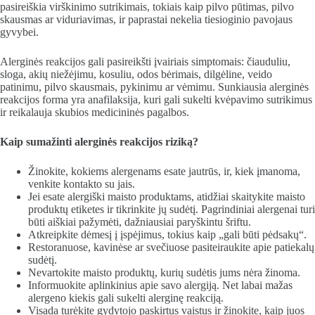
pasireiškia virškinimo sutrikimais, tokiais kaip pilvo pūtimas, pilvo
skausmas ar viduriavimas, ir paprastai nekelia tiesioginio pavojaus
gyvybei.
Alerginės reakcijos gali pasireikšti įvairiais simptomais: čiauduliu,
sloga, akių niežėjimu, kosuliu, odos bėrimais, dilgėline, veido
patinimu, pilvo skausmais, pykinimu ar vėmimu. Sunkiausia alerginės
reakcijos forma yra anafilaksija, kuri gali sukelti kvėpavimo sutrikimus
ir reikalauja skubios medicininės pagalbos.
Kaip sumažinti alerginės reakcijos riziką?
Žinokite, kokiems alergenams esate jautrūs, ir, kiek įmanoma,
venkite kontakto su jais.
Jei esate alergiški maisto produktams, atidžiai skaitykite maisto
produktų etiketes ir tikrinkite jų sudėtį. Pagrindiniai alergenai turi
būti aiškiai pažymėti, dažniausiai paryškintu šriftu.
Atkreipkite dėmesį į įspėjimus, tokius kaip „gali būti pėdsakų“.
Restoranuose, kavinėse ar svečiuose pasiteiraukite apie patiekalų
sudėtį.
Nevartokite maisto produktų, kurių sudėtis jums nėra žinoma.
Informuokite aplinkinius apie savo alergiją. Net labai mažas
alergeno kiekis gali sukelti alerginę reakciją.
Visada turėkite gydytojo paskirtus vaistus ir žinokite, kaip juos