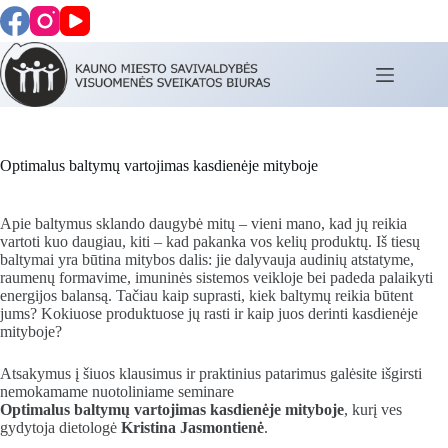
Skip
to
content
Optimalus baltymų vartojimas kasdienėje mityboje
Apie baltymus sklando daugybė mitų – vieni mano, kad jų reikia
vartoti kuo daugiau, kiti – kad pakanka vos kelių produktų. Iš tiesų
baltymai yra būtina mitybos dalis: jie dalyvauja audinių atstatyme,
raumenų formavime, imuninės sistemos veikloje bei padeda palaikyti
energijos balansą. Tačiau kaip suprasti, kiek baltymų reikia būtent
jums? Kokiuose produktuose jų rasti ir kaip juos derinti kasdienėje
mityboje?
Atsakymus į šiuos klausimus ir praktinius patarimus galėsite išgirsti
nemokamame nuotoliniame seminare
Optimalus baltymų vartojimas kasdienėje mityboje
, kurį ves
gydytoja dietologė
Kristina Jasmontienė
.