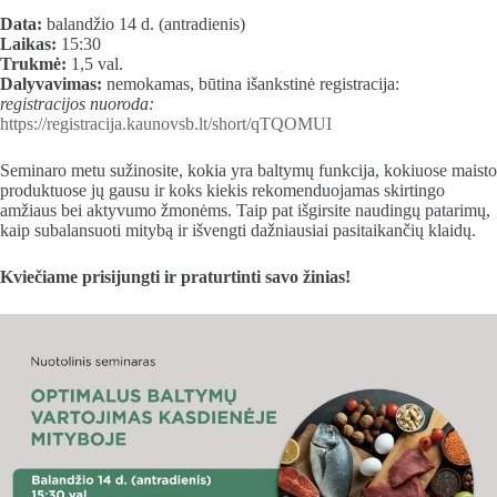
Data:
balandžio 14 d. (antradienis)
Laikas:
15:30
Trukmė:
1,5 val.
Dalyvavimas:
nemokamas, būtina išankstinė registracija:
registracijos nuoroda:
https://registracija.kaunovsb.lt/short/qTQOMUI
Seminaro metu sužinosite, kokia yra baltymų funkcija, kokiuose maisto
produktuose jų gausu ir koks kiekis rekomenduojamas skirtingo
amžiaus bei aktyvumo žmonėms. Taip pat išgirsite naudingų patarimų,
kaip subalansuoti mitybą ir išvengti dažniausiai pasitaikančių klaidų.
Kviečiame prisijungti ir praturtinti savo žinias!