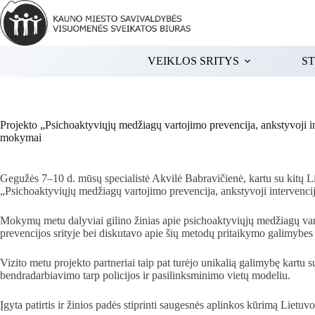
Skip
to
content
VEIKLOS SRITYS
ST
Projekto „Psichoaktyviųjų medžiagų vartojimo prevencija, ankstyvoji in
mokymai
Gegužės 7–10 d. mūsų specialistė Akvilė Babravičienė, kartu su kitų L
„Psichoaktyviųjų medžiagų vartojimo prevencija, ankstyvoji intervenc
Mokymų metu dalyviai gilino žinias apie psichoaktyviųjų medžiagų var
prevencijos srityje bei diskutavo apie šių metodų pritaikymo galimybes
Vizito metu projekto partneriai taip pat turėjo unikalią galimybę kartu s
bendradarbiavimo tarp policijos ir pasilinksminimo vietų modeliu.
Įgyta patirtis ir žinios padės stiprinti saugesnės aplinkos kūrimą Lietuv