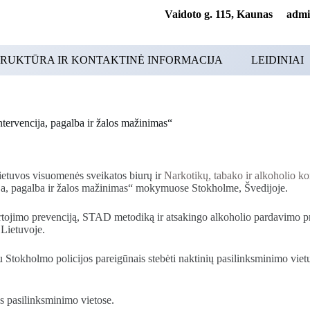
Vaidoto g. 115, Kaunas adminis
RUKTŪRA IR KONTAKTINĖ INFORMACIJA
LEIDINIAI
tervencija, pagalba ir žalos mažinimas“
ietuvos visuomenės sveikatos biurų ir
Narkotikų, tabako ir alkoholio k
ija, pagalba ir žalos mažinimas“ mokymuose Stokholme, Švedijoje.
tojimo prevenciją, STAD metodiką ir atsakingo alkoholio pardavimo pri
 Lietuvoje.
u Stokholmo policijos pareigūnais stebėti naktinių pasilinksminimo vietų 
os pasilinksminimo vietose.