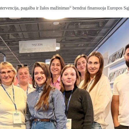
ntervencija, pagalba ir žalos mažinimas“ bendrai finansuoja Europos Są