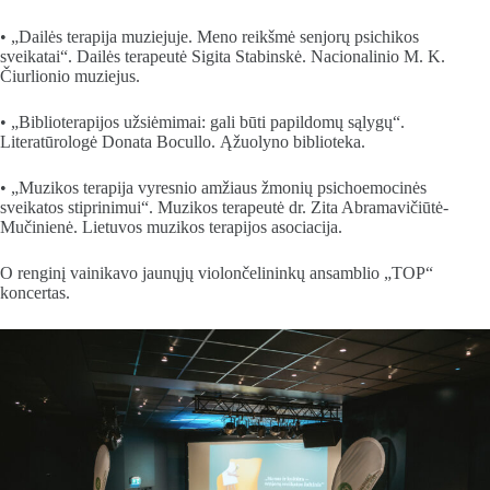
• „Dailės terapija muziejuje. Meno reikšmė senjorų psichikos
sveikatai“. Dailės terapeutė Sigita Stabinskė. Nacionalinio M. K.
Čiurlionio muziejus.
• „Biblioterapijos užsiėmimai: gali būti papildomų sąlygų“.
Literatūrologė Donata Bocullo. Ąžuolyno biblioteka.
• „Muzikos terapija vyresnio amžiaus žmonių psichoemocinės
sveikatos stiprinimui“. Muzikos terapeutė dr. Zita Abramavičiūtė-
Mučinienė. Lietuvos muzikos terapijos asociacija.
O renginį vainikavo jaunųjų violončelininkų ansamblio „TOP“
koncertas.