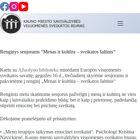
Skip
to
content
Renginys senjorams “Menas ir kultūra – sveikatos šaltinis“
Kartu su
Ąžuolyno biblioteka
minėdami Europos visuomenės
sveikatos savaitę, gegužės 16 d., trečiadienį skyrėme senjorams ir
pakvietėme į renginį „Menas ir kultūra – sveikatos šaltinis“
Renginio metu skatinome senjorus pažvelgti į meną ir kultūrą ne vien
kaip į laisvalaikio praleidimo būdą, bet ir kaip į priemonę, padedančią
stiprinti emocinę bei psichinę sveikatą.
Dėkojame pranešėjams už pristatymus:
• „Meno terapijos taikymas emocinei sveikatai“. Psichologė Kristina
Navickienė. Kauno miesto savivaldybės visuomenės sveikatos biuras.