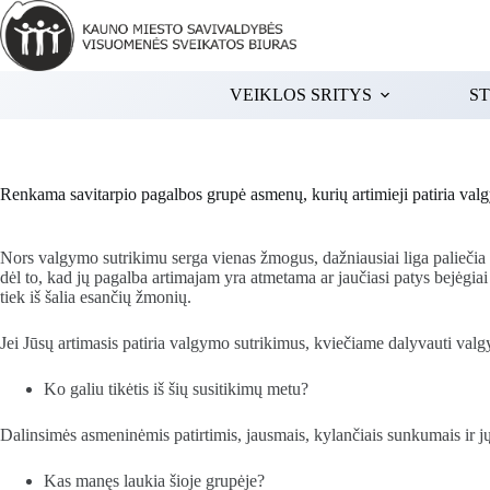
Skip
to
content
VEIKLOS SRITYS
ST
Renkama savitarpio pagalbos grupė asmenų, kurių artimieji patiria val
Nors valgymo sutrikimu serga vienas žmogus, dažniausiai liga paliečia v
dėl to, kad jų pagalba artimajam yra atmetama ar jaučiasi patys bejėgiai 
tiek iš šalia esančių žmonių.
Jei Jūsų artimasis patiria valgymo sutrikimus, kviečiame dalyvauti val
Ko galiu tikėtis iš šių susitikimų metu?
Dalinsimės asmeninėmis patirtimis, jausmais, kylančiais sunkumais ir jų 
Kas manęs laukia šioje grupėje?