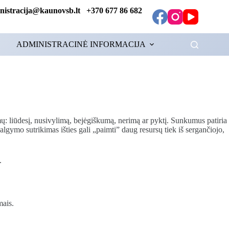
tracija@kaunovsb.lt +370 677 86 682
ADMINISTRACINĖ INFORMACIJA
mų: liūdesį, nusivylimą, bejėgiškumą, nerimą ar pyktį. Sunkumus patiria
algymo sutrikimas išties gali „paimti” daug resursų tiek iš sergančiojo,
.
mais.