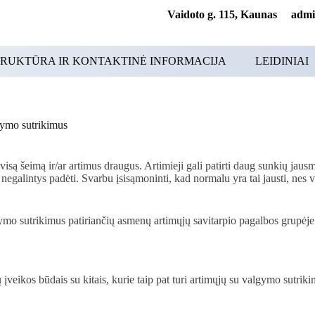
Vaidoto g. 115, Kaunas adminis
RUKTŪRA IR KONTAKTINĖ INFORMACIJA
LEIDINIAI
gymo sutrikimus
isą šeimą ir/ar artimus draugus. Artimieji gali patirti daug sunkių jaus
negalintys padėti. Svarbu įsisąmoninti, kad normalu yra tai jausti, nes v
gymo sutrikimus patiriančių asmenų artimųjų savitarpio pagalbos grupėje
įveikos būdais su kitais, kurie taip pat turi artimųjų su valgymo sutriki