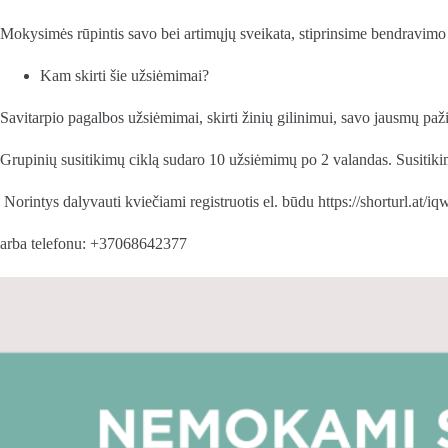
Mokysimės rūpintis savo bei artimųjų sveikata, stiprinsime bendravimo
Kam skirti šie užsiėmimai?
Savitarpio pagalbos užsiėmimai, skirti žinių gilinimui, savo jausmų paž
Grupinių susitikimų ciklą sudaro 10 užsiėmimų po 2 valandas. Susitikim
Norintys dalyvauti kviečiami registruotis el. būdu https://shorturl.at/i
arba telefonu: +37068642377