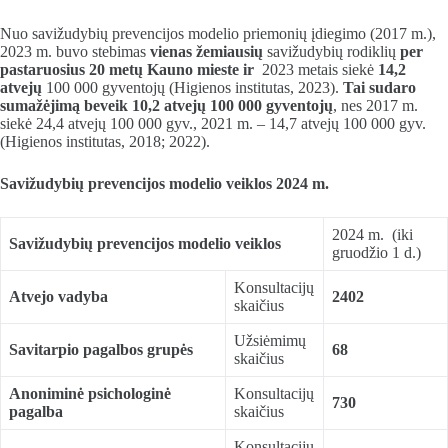
Nuo savižudybių prevencijos modelio priemonių įdiegimo (2017 m.),
2023 m. buvo stebimas
vienas
žemiausių
savižudybių rodiklių
per
pastaruosius
20 met
ų Kauno mieste ir
2023 metais siekė
1
4,2
atvejų
100 000 gyventojų (Higienos institutas, 2023).
Tai sudaro
sumažėjimą beveik 10,2 atvejų 100 000 gyventojų
, nes 2017 m.
siekė 24,4 atvejų 100 000 gyv., 2021 m. – 14,7 atvejų 100 000 gyv.
(Higienos institutas, 2018; 2022).
Savižudybių prevencijos modelio veiklos 202
4
m.
2024 m. (iki
Savižudybių prevencijos modelio veiklos
gruodžio 1 d.)
Konsultacijų
Atvejo vadyba
2402
skaičius
Užsiėmimų
Savitarpio pagalbos grupės
68
skaičius
Anoniminė psichologinė
Konsultacijų
730
pagalba
skaičius
Konsultacijų