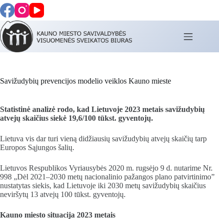
Skip
to
content
Savižudybių prevencijos modelio veiklos Kauno mieste
Statistinė analizė rodo, kad Lietuvoje 2023 metais
savižudybių
atvejų skaičius
siek
ė 1
9,6
/100 tūkst. gyventojų.
Lietuva vis dar turi vieną didžiausių savižudybių atvejų skaičių tarp
Europos Sąjungos šalių.
Lietuvos Respublikos Vyriausybės 2020 m. rugsėjo 9 d. nutarime Nr.
998 „Dėl 2021–2030 metų nacionalinio pažangos plano patvirtinimo”
nustatytas siekis, kad Lietuvoje iki 2030 metų savižudybių skaičius
neviršytų 13 atvejų 100 tūkst. gyventojų.
Kauno miesto situacija
202
3
m
etais