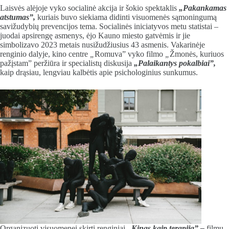
Laisvės alėjoje vyko socialinė akcija ir šokio spektaklis
„Pakankamas
atstumas”,
kuriais buvo siekiama didinti visuomenės sąmoningumą
savižudybių prevencijos tema. Socialinės iniciatyvos metu statistai –
juodai apsirengę asmenys, ėjo Kauno miesto gatvėmis ir jie
simbolizavo 2023 metais nusižudžiusius 43 asmenis. Vakarinėje
renginio dalyje, kino centre
„
Romuva” vyko filmo
„
Žmonės, kuriuos
pažįstam” peržiūra ir specialistų diskusija
„Palaikantys pokalbiai”,
kaip drąsiau, lengviau kalbėtis apie psichologinius sunkumus.
Organizuoti visuomenei skirti renginiai
„Kinas kaip terapija” –
filmų