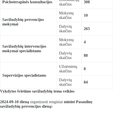
Psichoterapinės konsultacijos
3
08
skaičius
Mokymų
10
skaičius
Savižudybių prevencijos
mokymai
Dalyvių
26
5
skaičius
Mokymų
4
skaičius
Savižudybių intervencijos
mokymai specialistams
Dalyvių
88
skaičius
Užsiėmimų
8
skaičius
Supervizijos specialistams
Dalyvių
84
skaičius
Vykdytos švietimo savižudybių tema veiklos
2024-09-1
0
dien
ą
organizuoti renginiai
minint
P
asaulin
ę
savižudybių prevencijos dieną: