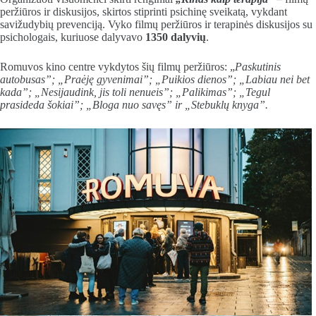
peržiūros ir diskusijos, skirtos stiprinti psichinę sveikatą, vykdant
savižudybių prevenciją. Vyko filmų peržiūros ir terapinės diskusijos su
psichologais, kuriuose dalyvavo
1350
dalyvių
.
Romuvos kino centre vykdytos šių filmų peržiūros: „
Paskutinis
autobusas”; „Praėję gyvenimai”; „Puikios dienos”; „Labiau nei bet
kada”; „Nesijaudink, jis toli nenueis”; „Palikimas”; „Tegul
prasideda šokiai”; „Bloga nuo savęs” ir „Stebuklų knyga”.