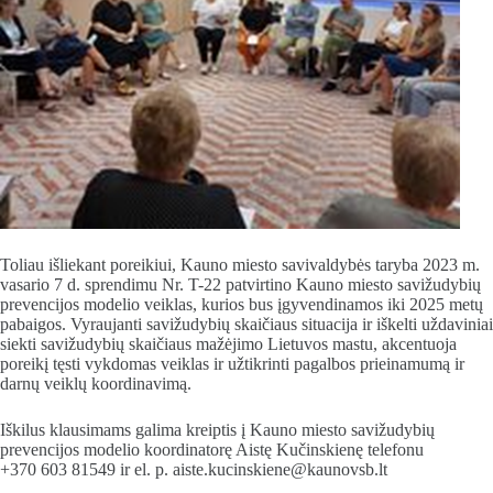
Toliau išliekant poreikiui, Kauno miesto savivaldybės taryba 2023 m.
vasario 7 d. sprendimu Nr. T-22 patvirtino Kauno miesto savižudybių
prevencijos modelio veiklas, kurios bus įgyvendinamos iki 2025 metų
pabaigos. Vyraujanti savižudybių skaičiaus situacija ir iškelti uždaviniai
siekti savižudybių skaičiaus mažėjimo Lietuvos mastu, akcentuoja
poreikį tęsti vykdomas veiklas ir užtikrinti pagalbos prieinamumą ir
darnų veiklų koordinavimą.
Iškilus klausimams galima kreiptis į Kauno miesto savižudybių
prevencijos modelio koordinatorę Aistę Kučinskienę telefonu
+370 603 81549 ir el. p. aiste.kucinskiene@kaunovsb.lt