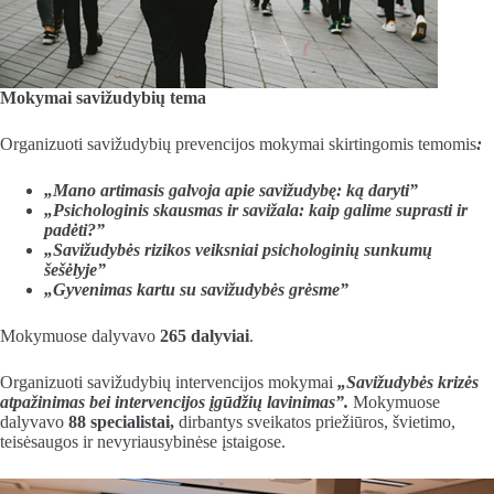
Mokymai
savižudybių tema
Organizuoti savižudybių prevencijos mokymai skirtingomis temomis
:
„Mano artimasis galvoja apie savižudybę: ką daryti”
„Psichologinis skausmas ir savižala: kaip galime suprasti ir
padėti?”
„Savižudybės rizikos veiksniai psichologinių sunkumų
šešėlyje”
„Gyvenimas kartu su savižudybės grėsme”
Mokymuose dalyvavo
26
5 dalyviai
.
Organizuoti savižudybių intervencijos mokymai
„Savižudybės krizės
atpažinimas bei intervencijos įgūdžių lavinimas”.
Mokymuose
dalyvavo
88
specialistai,
dirbantys sveikatos priežiūros, švietimo,
teisėsaugos ir nevyriausybinėse įstaigose.