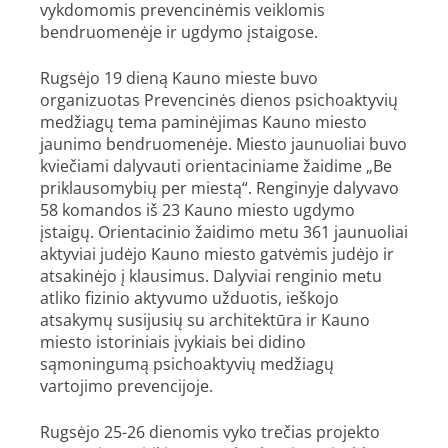
vykdomomis prevencinėmis veiklomis
bendruomenėje ir ugdymo įstaigose.
Rugsėjo 19 dieną Kauno mieste buvo
organizuotas Prevencinės dienos psichoaktyvių
medžiagų tema paminėjimas Kauno miesto
jaunimo bendruomenėje. Miesto jaunuoliai buvo
kviečiami dalyvauti orientaciniame žaidime „Be
priklausomybių per miestą“. Renginyje dalyvavo
58 komandos iš 23 Kauno miesto ugdymo
įstaigų. Orientacinio žaidimo metu 361 jaunuoliai
aktyviai judėjo Kauno miesto gatvėmis judėjo ir
atsakinėjo į klausimus. Dalyviai renginio metu
atliko fizinio aktyvumo užduotis, ieškojo
atsakymų susijusių su architektūra ir Kauno
miesto istoriniais įvykiais bei didino
sąmoningumą psichoaktyvių medžiagų
vartojimo prevencijoje.
Rugsėjo 25-26 dienomis vyko trečias projekto