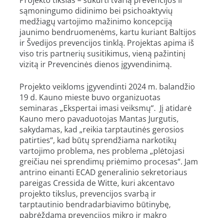
Projekto tikslas – sukurti tvarią prevencijos ir
sąmoningumo didinimo bei psichoaktyvių
medžiagų vartojimo mažinimo koncepciją
jaunimo bendruomenėms, kartu kuriant Baltijos
ir Švedijos prevencijos tinklą. Projektas apima iš
viso tris partnerių susitikimus, vieną pažintinį
vizitą ir Prevencinės dienos įgyvendinimą.
Projekto veikloms įgyvendinti 2024 m. balandžio
19 d. Kauno mieste buvo organizuotas
seminaras „Ekspertai imasi veiksmų“. Jį atidarė
Kauno mero pavaduotojas Mantas Jurgutis,
sakydamas, kad „reikia tarptautinės gerosios
patirties“, kad būtų sprendžiama narkotikų
vartojimo problema, nes problema „plėtojasi
greičiau nei sprendimų priėmimo procesas“. Jam
antrino einanti ECAD generalinio sekretoriaus
pareigas Cressida de Witte, kuri akcentavo
projekto tikslus, prevencijos svarbą ir
tarptautinio bendradarbiavimo būtinybę,
pabrėždama prevencijos mikro ir makro