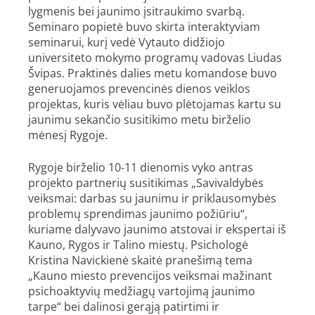
lygmenis bei jaunimo įsitraukimo svarbą.
Seminaro popietė buvo skirta interaktyviam
seminarui, kurį vedė Vytauto didžiojo
universiteto mokymo programų vadovas Liudas
Švipas. Praktinės dalies metu komandose buvo
generuojamos prevencinės dienos veiklos
projektas, kuris vėliau buvo plėtojamas kartu su
jaunimu sekančio susitikimo metu birželio
mėnesį Rygoje.
Rygoje birželio 10-11 dienomis vyko antras
projekto partnerių susitikimas „Savivaldybės
veiksmai: darbas su jaunimu ir priklausomybės
problemų sprendimas jaunimo požiūriu“,
kuriame dalyvavo jaunimo atstovai ir ekspertai iš
Kauno, Rygos ir Talino miestų. Psichologė
Kristina Navickienė skaitė pranešimą tema
„Kauno miesto prevencijos veiksmai mažinant
psichoaktyvių medžiagų vartojimą jaunimo
tarpe“ bei dalinosi gerąją patirtimi ir