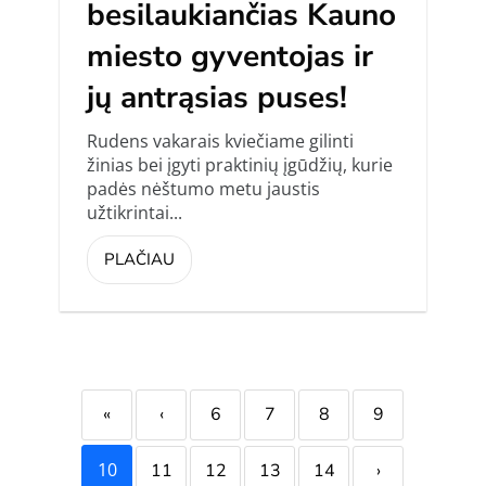
besilaukiančias Kauno
miesto gyventojas ir
jų antrąsias puses!
Rudens vakarais kviečiame gilinti
žinias bei įgyti praktinių įgūdžių, kurie
padės nėštumo metu jaustis
užtikrintai...
PLAČIAU
«
‹
6
7
8
9
10
11
12
13
14
›