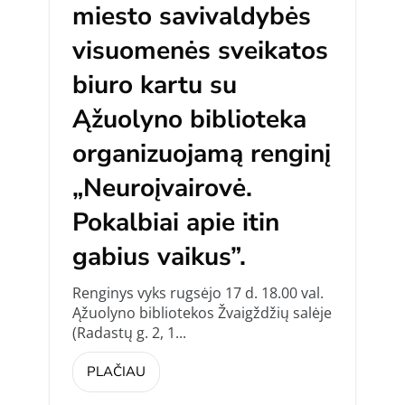
miesto savivaldybės
visuomenės sveikatos
biuro kartu su
Ąžuolyno biblioteka
organizuojamą renginį
„Neuroįvairovė.
Pokalbiai apie itin
gabius vaikus”.
Renginys vyks rugsėjo 17 d. 18.00 val.
Ąžuolyno bibliotekos Žvaigždžių salėje
(Radastų g. 2, 1...
PLAČIAU