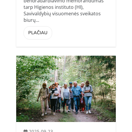
bendradarbiavimo memorandumas
tarp Higienos instituto (HI),
Savivaldybių visuomenės sveikatos
biurų...
PLAČIAU
2025-09-23