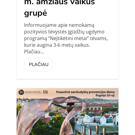
m. amžiaus vaikus
grupė
Informuojame apie nemokamą
pozityvios tėvystės įgūdžių ugdymo
programą “Neįtikėtini metai” tėvams,
kurie augina 3-6 metų vaikus.
Plačiau...
PLAČIAU